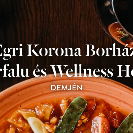
gri Korona Borhá
falu és Wellness H
DEMJÉN