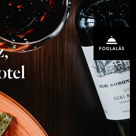
z,
FOGLALÁS
otel