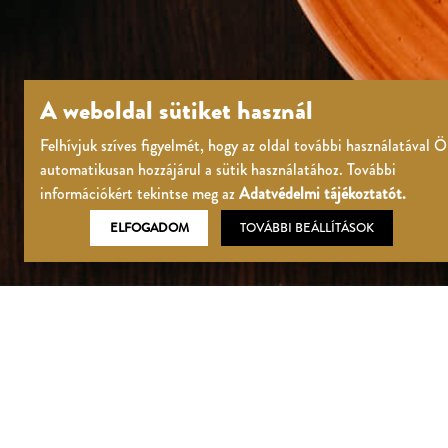
A weboldal sütiket használ
Felhívjuk szíves figyelmét, hogy az oldal további használatával 
automatikusan hozzájárul a sütik használatához. További
információkért tekintse meg az
Adatvédelmi tájékoztatót.
ELFOGADOM
TOVÁBBI BEÁLLÍTÁSOK