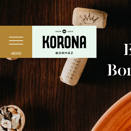
E
MENÜ
Bor