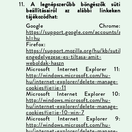
11.
A legnépszerűbb böngészők süti
beállításairól az alábbi linkeken
tájékozódhat
:
Google Chrome:
https://support.google.com/accounts/answ
hl=hu
Firefox:
https://support.mozilla.org/hu/kb/sutik-
engedelyezese-es-tiltasa-amit-
weboldak-haszn
Microsoft Internet Explorer 11:
http://windows.microsoft.com/hu-
hu/internet-explorer/delete-manage-
cookies#ie=ie-11
Microsoft Internet Explorer 10:
http://windows.microsoft.com/hu-
hu/internet-explorer/delete-manage-
cookies#ie=ie-10-win-7
Microsoft Internet Explorer 9:
http://windows.microsoft.com/hu-
hu/internet-explorer/delete-manage-