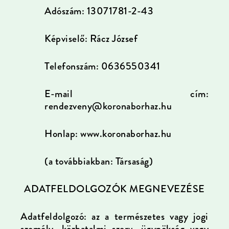
Adószám: 13071781-2-43
Képviselő: Rácz József
Telefonszám: 0636550341
E-mail cím:
rendezveny@koronaborhaz.hu
Honlap: www.koronaborhaz.hu
(a továbbiakban: Társaság)
ADATFELDOLGOZÓK MEGNEVEZÉSE
Adatfeldolgozó: az a természetes vagy jogi
személy, közhatalmi szerv, ügynökség vagy