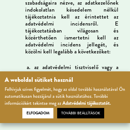
szabadságaira nézve, az adatkezelőnek
indokolatlan késedelem nélkül
tájékoztatnia kell az érintettet az
adatvédelmi incidensről. E
tájékoztatásban világosan és
közérthetően ismertetni kell az
adatvédelmi incidens jellegét, és
közölni kell legalább a következőket:
a.
az adatvédelmi tisztviselő vagy a
további tájékoztatást nyújtó egyéb
A weboldal sütiket használ
kapcsolattartó nevét és
elérhetőségeit;
Felhívjuk szíves figyelmét, hogy az oldal további használatával Ön
automatikusan hozzájárul a sütik használatához. További
b.
ismertetni kell az adatvédelmi
információkért tekintse meg az
Adatvédelmi tájékoztatót.
incidensből eredő, valószínűsíthető
ELFOGADOM
TOVÁBBI BEÁLLÍTÁSOK
következményeket;