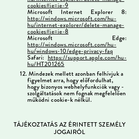
cookies#ie=ie-9
Microsoft Internet Explorer 8:
http://windows.microsoft.com/hu-
hu/internet-explorer/delete-manage-
cookies#ie=ie-8
Microsoft Edge:
http://windows.microsoft.com/hu-
hu/windows-10/edge-privacy-faq
Safari:
https://support.apple.com/hu-
hu/HT201265
12.
Mindezek mellett azonban felhívjuk a
figyelmet arra, hogy előfordulhat,
hogy bizonyos webhelyfunkciók vagy -
szolgáltatások nem fognak megfelelően
működni cookie-k nélkül.
TÁJÉKOZTATÁS AZ ÉRINTETT SZEMÉLY
JOGAIRÓL