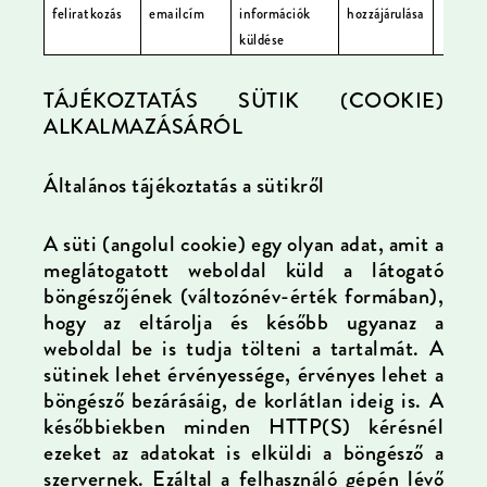
feliratkozás
emailcím
információk
hozzájárulása
küldése
TÁJÉKOZTATÁS SÜTIK (COOKIE)
ALKALMAZÁSÁRÓL
Általános tájékoztatás a sütikről
A süti (angolul cookie) egy olyan adat, amit a
meglátogatott weboldal küld a látogató
böngészőjének (változónév-érték formában),
hogy az eltárolja és később ugyanaz a
weboldal be is tudja tölteni a tartalmát. A
sütinek lehet érvényessége, érvényes lehet a
böngésző bezárásáig, de korlátlan ideig is. A
későbbiekben minden HTTP(S) kérésnél
ezeket az adatokat is elküldi a böngésző a
szervernek. Ezáltal a felhasználó gépén lévő