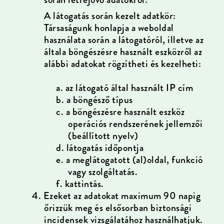
A látogatás során kezelt adatkör:
Társaságunk honlapja a weboldal
használata során a látogatóról, illetve az
általa böngészésre használt eszközről az
alábbi adatokat rögzítheti és kezelheti:
a.
az látogató által használt IP cím
b.
a böngésző típus
c.
a böngészésre használt eszköz
operációs rendszerének jellemzői
(beállított nyelv)
d.
látogatás időpontja
e.
a meglátogatott (al)oldal, funkció
vagy szolgáltatás.
f.
kattintás.
4.
Ezeket az adatokat maximum 90 napig
őrizzük meg és elsősorban biztonsági
incidensek vizsgálatához használhatjuk.