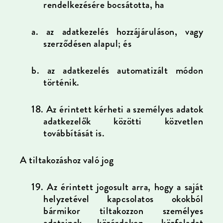
rendelkezésére bocsátotta, ha
a.
az adatkezelés hozzájáruláson, vagy
szerződésen alapul; és
b.
az adatkezelés automatizált módon
történik.
18.
Az érintett kérheti a személyes adatok
adatkezelők közötti közvetlen
továbbítását is.
A tiltakozáshoz való jog
19.
A
z érintett jogosult arra, hogy a saját
helyzetével kapcsolatos okokból
bármikor tiltakozzon személyes
adatainak közérdeken, közfeladat