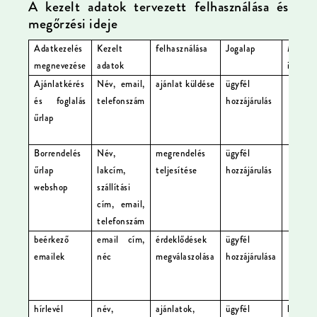
A kezelt adatok tervezett felhasználása és
megőrzési ideje
Adatkezelés
Kezelt
felhasználása
Jogalap
Megőrz
megnevezése
adatok
idő
Ajánlatkérés
Név, email,
ajánlat küldése
ügyfél
az űr
és foglalás
telefonszám
hozzájárulás
beérke
űrlap
követ
nap
Borrendelés
Név,
megrendelés
ügyfél
az em
űrlap
lakcím,
teljesítése
hozzájárulás
beérke
webshop
szállítási
követ
cím, email,
nap
telefonszám
beérkező
email cím,
érdeklődések
ügyfél
az em
emailek
néc
megválaszolása
hozzájárulása
beérke
követ
nap
hírlevél
név,
ajánlatok,
ügyfél
leiratk