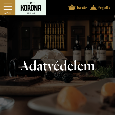
kosár
foglalás
MENÜ
Adatvédelem