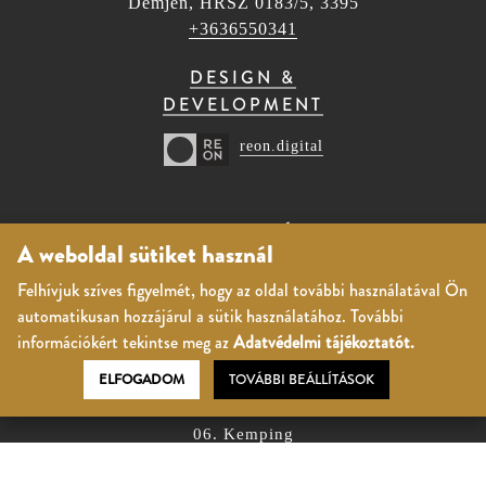
Demjén, HRSZ 0183/5, 3395
+3636550341
DESIGN &
DEVELOPMENT
reon.digital
BORFALU ÉS
A weboldal sütiket használ
WELLNESS HOTEL
Felhívjuk szíves figyelmét, hogy az oldal további használatával Ön
01. Árak, aktuális csomagajánlatok
automatikusan hozzájárul a sütik használatához. További
02. Szobák
információkért tekintse meg az
Adatvédelmi tájékoztatót.
03. Wellness
ELFOGADOM
TOVÁBBI BEÁLLÍTÁSOK
04. Gasztronómia
05. Rendezvények
06. Kemping
07. Termálfürdő