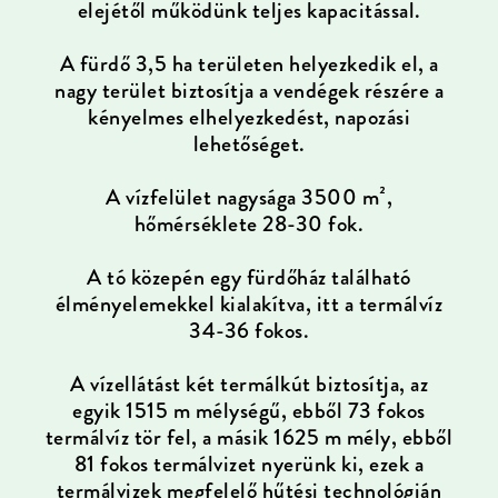
elejétől működünk teljes kapacitással.
A fürdő 3,5 ha területen helyezkedik el, a
nagy terület biztosítja a vendégek részére a
kényelmes elhelyezkedést, napozási
lehetőséget.
A vízfelület nagysága 3500 m²,
hőmérséklete 28-30 fok.
A tó közepén egy fürdőház található
élményelemekkel kialakítva, itt a termálvíz
34-36 fokos.
A vízellátást két termálkút biztosítja, az
egyik 1515 m mélységű, ebből 73 fokos
termálvíz tör fel, a másik 1625 m mély, ebből
81 fokos termálvizet nyerünk ki, ezek a
termálvizek megfelelő hűtési technológián