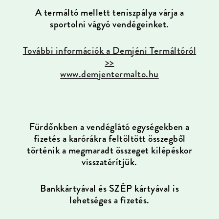
A termáltó mellett teniszpálya várja a
sportolni vágyó vendégeinket.
További információk a Demjéni Termáltóról
>>
www.demjentermalto.hu
Fürdőnkben a vendéglátó egységekben a
fizetés a karórákra feltöltött összegből
történik a megmaradt összeget kilépéskor
visszatérítjük.
Bankkártyával és SZÉP kártyával is
lehetséges a fizetés.