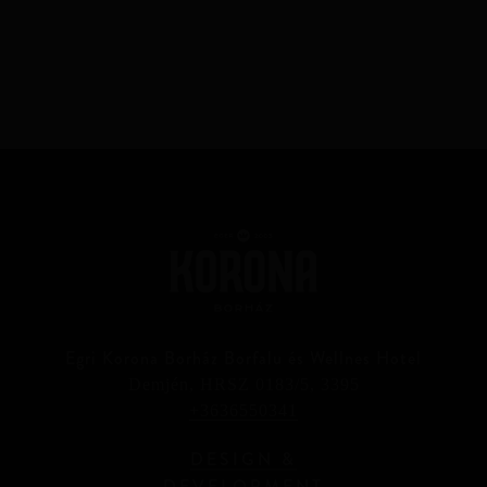
Egri Korona Borház Borfalu és Wellnes Hotel
Demjén, HRSZ 0183/5, 3395
+3636550341
DESIGN &
DEVELOPMENT