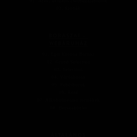
01. Árak, aktuális csomagajánlatok
02. Szobák
BORÁSZAT -
WEBÁRUHÁZ
01. Egri Korona Borház
02. Grand Selection
03. Selection
04. Vörösborok
05. Fehérborok
06. Rosé
07. Alkoholmentes termékek
08. Borszaküzlet
ÁLTALÁNOS