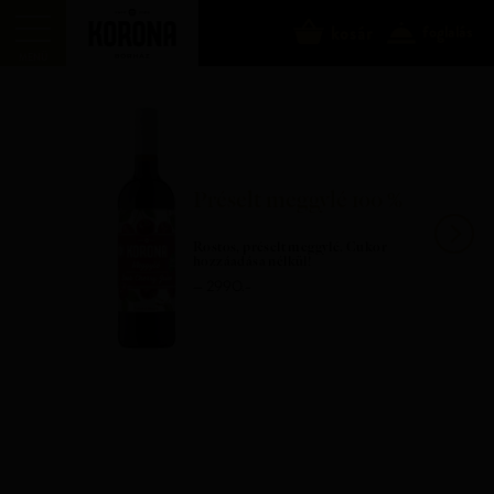
kosár
foglalás
MENÜ
Préselt meggylé 100 %
Next
Rostos, préselt meggylé. Cukor
hozzáadása nélkül!
— 2990.–